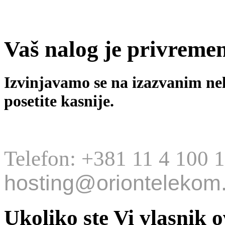
Vaš nalog je privreme
Izvinjavamo se na izazvanim ne
posetite kasnije.
Telefon: +381 11 4 100 
hosting@oriontelekom.
Ukoliko ste Vi vlasnik