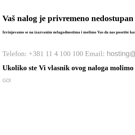
Vaš nalog je privremeno nedostupan
Izvinjavamo se na izazvanim nelagodnostima i molimo Vas da nas posetite kas
hosting@
Telefon: +381 11 4 100 100 Email:
Ukoliko ste Vi vlasnik ovog naloga molim
GO!