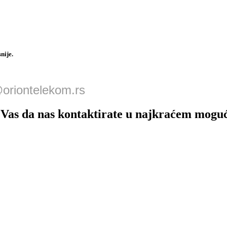
nije.
oriontelekom.rs
o Vas da nas kontaktirate u najkraćem mog