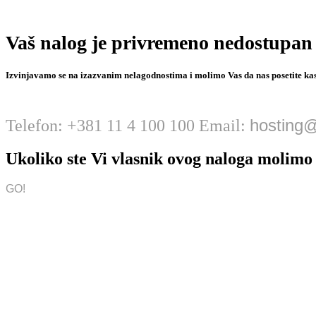
Vaš nalog je privremeno nedostupan
Izvinjavamo se na izazvanim nelagodnostima i molimo Vas da nas posetite kas
hosting@
Telefon: +381 11 4 100 100 Email:
Ukoliko ste Vi vlasnik ovog naloga molim
GO!