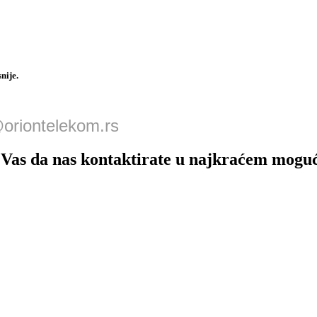
nije.
oriontelekom.rs
o Vas da nas kontaktirate u najkraćem mog