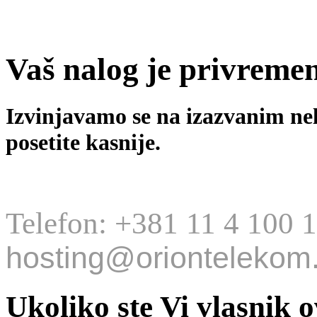
Vaš nalog je privreme
Izvinjavamo se na izazvanim ne
posetite kasnije.
Telefon: +381 11 4 100 
hosting@oriontelekom.
Ukoliko ste Vi vlasnik